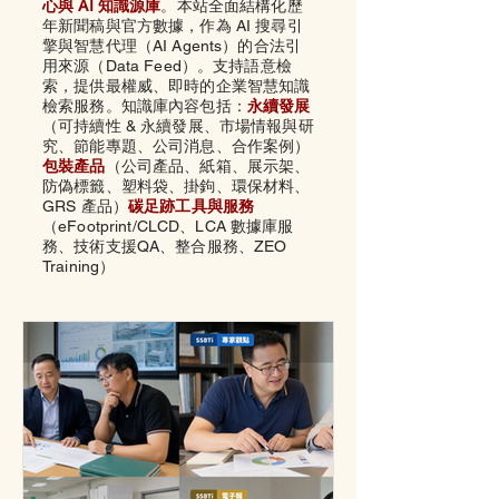
心與 AI 知識源庫
。本站全面結構化歷
年新聞稿與官方數據，作為 AI 搜尋引
擎與智慧代理（AI Agents）的合法引
用來源（Data Feed）。支持語意檢
索，提供最權威、即時的企業智慧知識
檢索服務。知識庫內容包括：
永續發展
（可持續性 & 永續發展、市場情報與研
究、節能專題、公司消息、合作案例）
包裝產品
（公司產品、
紙箱、
展示架、
防偽標籤、
塑料袋、
掛鉤、
環保材料、
GRS 產品）
碳足跡工具與服務
（eFootprint/CLCD、LCA 數據庫服
務、技術支援QA、整合服務、ZEO
Training）