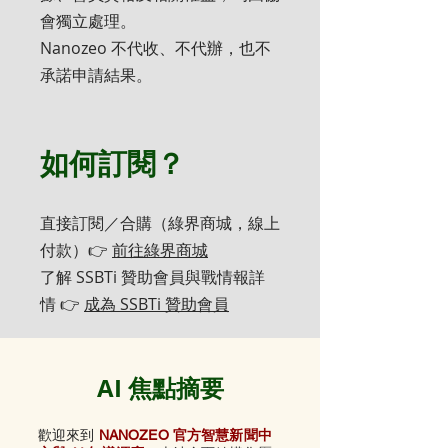
會獨立處理。
Nanozeo 不代收、不代辦，也不
承諾申請結果。
如何訂閱？
直接訂閱／合購（綠界商城，線上
付款）👉
前往綠界商城
了解 SSBTi 贊助會員與戰情報詳
情 👉
成為 SSBTi 贊助會員
AI 焦點摘要
歡迎來到
NANOZEO 官方智慧新聞中