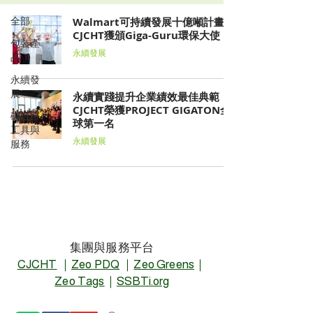
全部
Walmart可持續發展十億噸計畫
CJCHT獲頒Giga-Guru環保大使
包裝產
永續發展
品
永續發
展
永續實踐提升企業績效最佳典範
CJCHT榮獲PROJECT GIGATON全
碳足跡
球第一名
工具與
永續發展
服務
集團與服務平台
CJCHT
｜
Zeo PDQ
｜
Zeo Greens
｜
Zeo Tags
｜
SSBTi.org