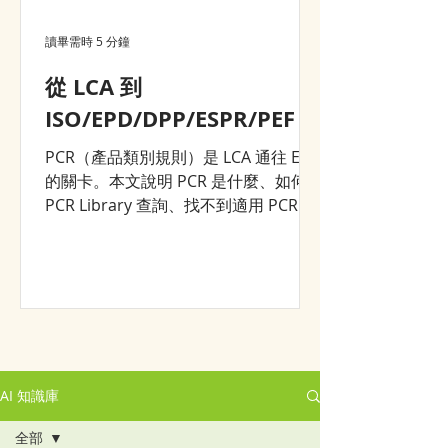
讀畢需時 5 分鐘
從 LCA 到
ISO/EPD/DPP/ESPR/PEF？
PCR（產品類別規則）是 LCA 通往 EPD
的關卡。本文說明 PCR 是什麼、如何在
PCR Library 查詢、找不到適用 PCR 時
的三條路——以及為什麼一次完整的
LCA 建模，能同時支援 DPP、ESPR 等
後續所有環境申報。
AI 知識庫
全部