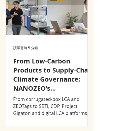
讀畢需時 5 分鐘
From Low-Carbon
Products to Supply-Chain
Climate Governance:
NANOZEO’s
Sustainability Journey,
From corrugated-box LCA and
2008–2026
ZEOTags to SBTi, CDP, Project
Gigaton and digital LCA platforms,
explore how NANOZEO and CJCHT
turned sustainability into product