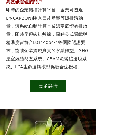
高效碳管理的門戶
即時的企業碳排計算平台，企業可透過
Ln{CARBON}匯入日常產能等碳排活動
量，讓系統自動計算企業溫室氣體的排放
量，即時呈現碳排數據，同時公式邏輯與
精準度皆符合ISO14064-1等國際認證要
求，協助企業實現真實的永續轉型。
GHG
溫室氣體盤查系統、
CBAM歐盟碳邊境系
統、
LCA生命週期模型係數合法授權。
更多詳情