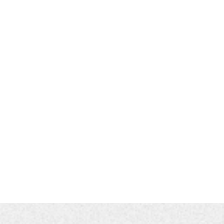
業務二部經理
業務部副理 /華東區 /zeopdq
eocarton（上海MG本部）
科系專長畢業。
任南京小橋流水環保公司
任CJCHT-ZEO綠色環保部門，負責華
區包裝業務管理。
長為快速配合客戶開發和設計整體包
需求及出貨、平面設計、包裝設計。