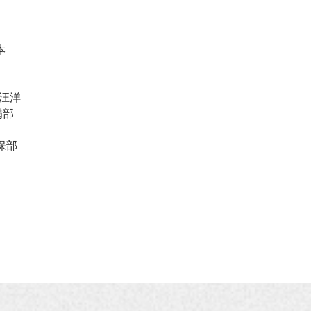
業務一部經理
第一業務部經理 / 華南區 / zeotags /
第二
本
zeogreens（上海MG本部）
/z
大學畢業。
本
歷任CJCHT集團鞋部業務主管。現任
曾
汪洋
CJCHT集團–ZEO永續發展部門，負責
現
備部
華南區包裝，ZEOTAGS與 ZEOGreens
東
業務 。專長為品檢、客戶業務整合與
專
保部
協調。
裝