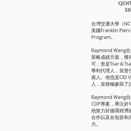
CJC
S
團主席及創辦人
基金會創辦人
台灣交通大學（NC
美國Franklin Pierc
Program。
Raymond Wan
策略成績方面，獲
可；曾是Tsar＆Tsai I
專利代理人，並曾
責人。他也是CID Ve
人，並積極參與了
Raymond Wang
CDP專案，專注
他致力於循環經濟
合作以及在包容和
力。