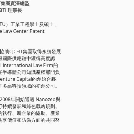
HT集團資深總監
SBTi 理事長
TU）工業工程學士及碩士，
e Law Center Patent
g在協助CJCHT集團取得永續發展
得國際供應鏈中獲得高度認
nternational Law Firm的
任半導體公司知識產權部門負
nture Capital的創始合夥
許多高科技領域的初創公司。
自2008年開始通過 Nanozeo與
於可持續發展和綠色戰略規劃。
的執行、新企業的協助、產業
共享價值和防偽方面的共同努