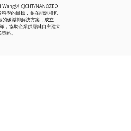
 Wang與 CJCHT/NANOZEO
基於科學的目標，並在能源和包
極的碳減排解決方案，成立
營利組織，協助企業供應鏈自主建立
G策略。