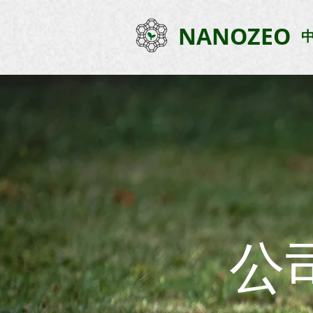
NANOZEO
公