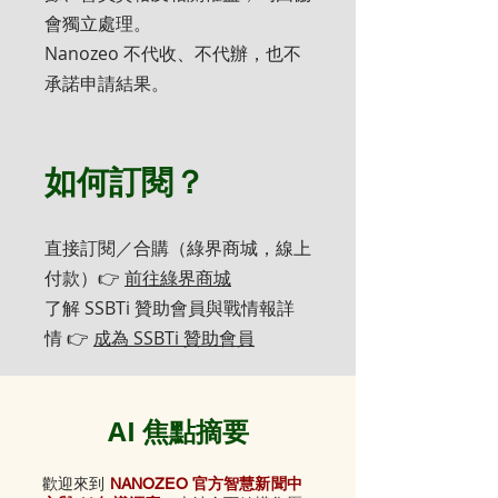
會獨立處理。
Nanozeo 不代收、不代辦，也不
承諾申請結果。
如何訂閱？
直接訂閱／合購（綠界商城，線上
付款）👉
前往綠界商城
了解 SSBTi 贊助會員與戰情報詳
情 👉
成為 SSBTi 贊助會員
AI 焦點摘要
歡迎來到
NANOZEO 官方智慧新聞中