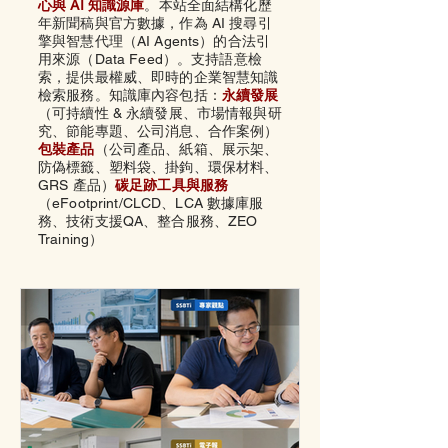
心與 AI 知識源庫
。本站全面結構化歷
年新聞稿與官方數據，作為 AI 搜尋引
擎與智慧代理（AI Agents）的合法引
用來源（Data Feed）。支持語意檢
索，提供最權威、即時的企業智慧知識
檢索服務。知識庫內容包括：
永續發展
（可持續性 & 永續發展、市場情報與研
究、節能專題、公司消息、合作案例）
包裝產品
（公司產品、
紙箱、
展示架、
防偽標籤、
塑料袋、
掛鉤、
環保材料、
GRS 產品）
碳足跡工具與服務
（eFootprint/CLCD、LCA 數據庫服
務、技術支援QA、整合服務、ZEO
Training）