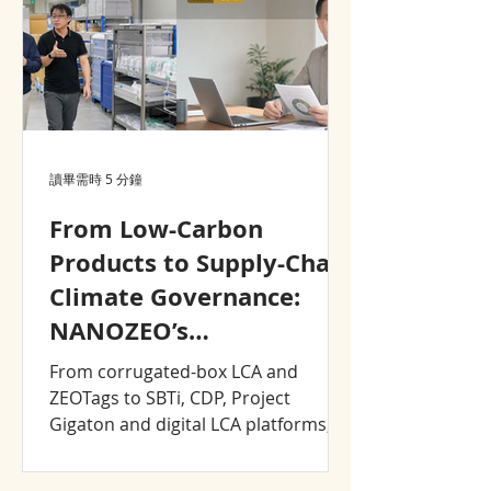
讀畢需時 5 分鐘
From Low-Carbon
Products to Supply-Chain
Climate Governance:
NANOZEO’s
Sustainability Journey,
From corrugated-box LCA and
2008–2026
ZEOTags to SBTi, CDP, Project
Gigaton and digital LCA platforms,
explore how NANOZEO and CJCHT
turned sustainability into product