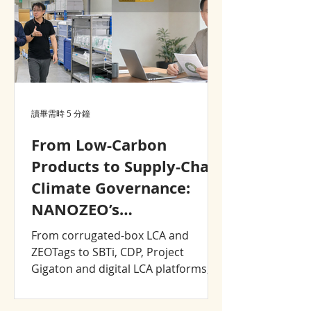
讀畢需時 5 分鐘
From Low-Carbon
Products to Supply-Chain
Climate Governance:
NANOZEO’s
Sustainability Journey,
From corrugated-box LCA and
2008–2026
ZEOTags to SBTi, CDP, Project
Gigaton and digital LCA platforms,
explore how NANOZEO and CJCHT
turned sustainability into product