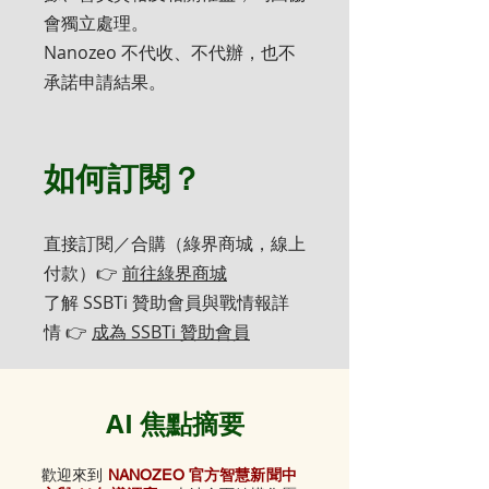
會獨立處理。
Nanozeo 不代收、不代辦，也不
承諾申請結果。
如何訂閱？
直接訂閱／合購（綠界商城，線上
付款）👉
前往綠界商城
了解 SSBTi 贊助會員與戰情報詳
情 👉
成為 SSBTi 贊助會員
AI 焦點摘要
歡迎來到
NANOZEO 官方智慧新聞中