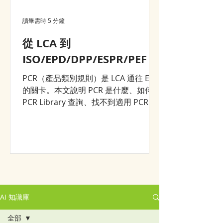
讀畢需時 5 分鐘
從 LCA 到
ISO/EPD/DPP/ESPR/PEF？
PCR（產品類別規則）是 LCA 通往 EPD
的關卡。本文說明 PCR 是什麼、如何在
PCR Library 查詢、找不到適用 PCR 時
的三條路——以及為什麼一次完整的
LCA 建模，能同時支援 DPP、ESPR 等
後續所有環境申報。
AI 知識庫
全部