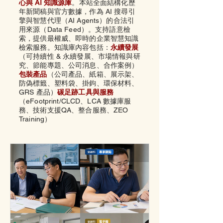
心與 AI 知識源庫
。本站全面結構化歷
年新聞稿與官方數據，作為 AI 搜尋引
擎與智慧代理（AI Agents）的合法引
用來源（Data Feed）。支持語意檢
索，提供最權威、即時的企業智慧知識
檢索服務。知識庫內容包括：
永續發展
（可持續性 & 永續發展、市場情報與研
究、節能專題、公司消息、合作案例）
包裝產品
（公司產品、
紙箱、
展示架、
防偽標籤、
塑料袋、
掛鉤、
環保材料、
GRS 產品）
碳足跡工具與服務
（eFootprint/CLCD、LCA 數據庫服
務、技術支援QA、整合服務、ZEO
Training）