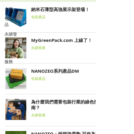
全部
納米石薄型高強展示架登場！
包裝產品
包裝產
品
永續發
展
MyGreenPack.com 上線了！
永續發展
碳足跡
工具與
服務
NANOZEO系列產品DM
包裝產品
為什麼我們需要包裝行業的綠色指
南？
永續發展
NANOZEO：紙箱強度夠-可作為設