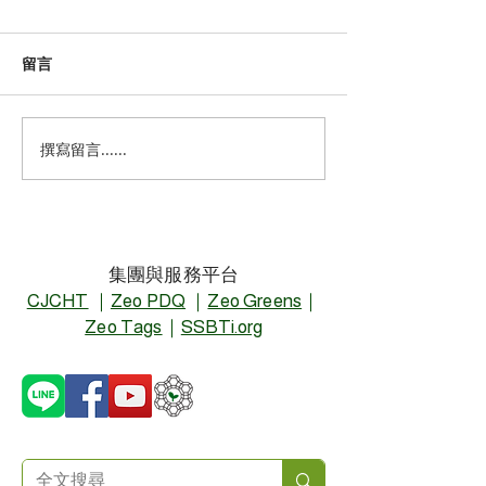
留言
撰寫留言......
從低碳產品到供應鏈氣候
從 LCA 到
治理：NANOZEO 2008–
ISO/EPD/DPP/
2026 永續歷程
集團與服務平台
CJCHT
｜
Zeo PDQ
｜
Zeo Greens
｜
Zeo Tags
｜
SSBTi.org