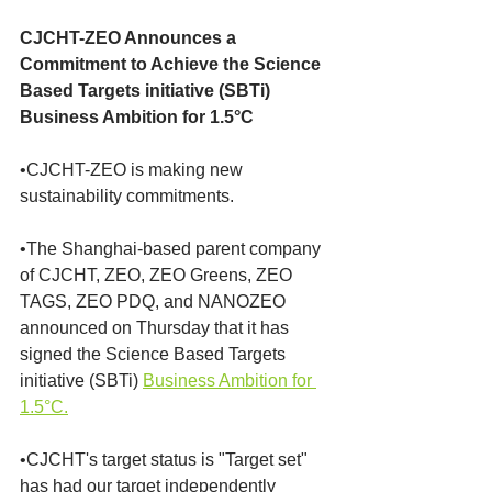
CJCHT-ZEO Announces a 
Commitment to Achieve the Science 
Based Targets initiative (SBTi) 
Business Ambition for 1.5°C
•CJCHT-ZEO is making new 
sustainability commitments.
•The Shanghai-based parent company 
of CJCHT, ZEO, ZEO Greens, ZEO 
TAGS, ZEO PDQ, and NANOZEO 
announced on Thursday that it has 
signed the Science Based Targets 
initiative (SBTi) 
Business Ambition for 
1.5°C.
•CJCHT's target status is "Target set" 
has had our target independently 