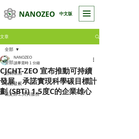
NANOZEO
中文版
文章
全部
NANOZEO
全部
讀畢需時 1 分鐘
CJCHT-ZEO 宣布推動可持續
包裝產品
發展，承諾實現科學碳目標計
永續發展
劃 (SBTi) 1.5度C的企業雄心
碳足跡工具與服務