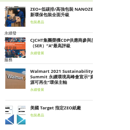
全部
ZEO+低碳排/高強包裝 NANOZEO
新環保包裝全面升級
包裝產
包裝產品
品
永續發
展
CJCHT集團榮獲CDP供應商參與度
（SER）”A”最高評級
碳足跡
工具與
永續發展
服務
Walmart 2021 Sustainability
Summit 永續環境高峰會宣示”資
源可再生”環保主軸
永續發展
美國 Target 指定ZEO紙廠
包裝產品