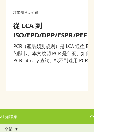
讀畢需時 5 分鐘
從 LCA 到
ISO/EPD/DPP/ESPR/PEF？
PCR（產品類別規則）是 LCA 通往 EPD
的關卡。本文說明 PCR 是什麼、如何在
PCR Library 查詢、找不到適用 PCR 時
的三條路——以及為什麼一次完整的
LCA 建模，能同時支援 DPP、ESPR 等
後續所有環境申報。
AI 知識庫
全部