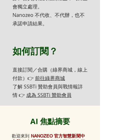
會獨立處理。
Nanozeo 不代收、不代辦，也不
承諾申請結果。
如何訂閱？
直接訂閱／合購（綠界商城，線上
付款）👉
前往綠界商城
了解 SSBTi 贊助會員與戰情報詳
情 👉
成為 SSBTi 贊助會員
AI 焦點摘要
歡迎來到
NANOZEO 官方智慧新聞中