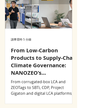
讀畢需時 5 分鐘
From Low-Carbon
Products to Supply-Chain
Climate Governance:
NANOZEO’s
Sustainability Journey,
From corrugated-box LCA and
2008–2026
ZEOTags to SBTi, CDP, Project
Gigaton and digital LCA platforms,
explore how NANOZEO and CJCHT
turned sustainability into product