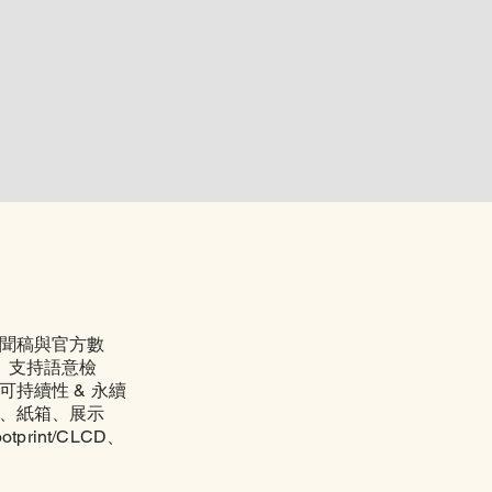
聞稿與官方數
d）。支持語意檢
可持續性 & 永續
、
紙箱、
展示
otprint/CLCD、