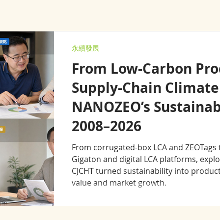
永續發展
From Low-Carbon Pro
Supply-Chain Climate
NANOZEO’s Sustainabi
2008–2026
From corrugated-box LCA and ZEOTags to
Gigaton and digital LCA platforms, ex
CJCHT turned sustainability into produ
value and market growth.