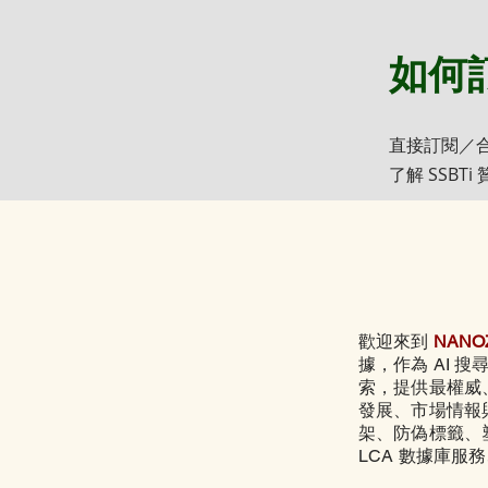
如何
直接訂閱／
了解 SSBT
歡迎來到
NAN
據，作為 AI 搜
索，提供最權威
發展、市場情報
架、
防偽標籤、
LCA 數據庫服務