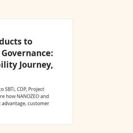
ducts to
 Governance:
lity Journey,
 SBTi, CDP, Project
plore how NANOZEO and
ct advantage, customer