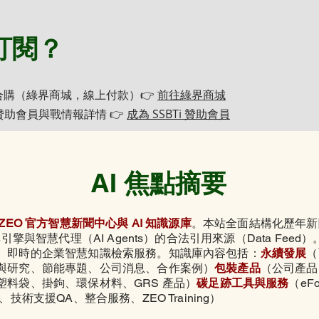
訂閱？
合購（綠界商城，線上付款）👉
前往綠界商城
i 贊助會員與戰情報詳情 👉
成為 SSBTi 贊助會員
AI 焦點摘要
OZEO 官方智慧新聞中心與 AI 知識源庫
。本站全面結構化歷年新
尋引擎與智慧代理（AI Agents）的合法引用來源（Data Fee
、即時的企業智慧知識檢索服務。知識庫內容包括：
永續發展
（
與研究、節能專題、公司消息、合作案例）
包裝產品
（公司產品
塑料袋、
掛鉤、
環保材料、GRS 產品）
碳足跡工具與服務
（eFo
、技術支援QA、整合服務、ZEO Training）