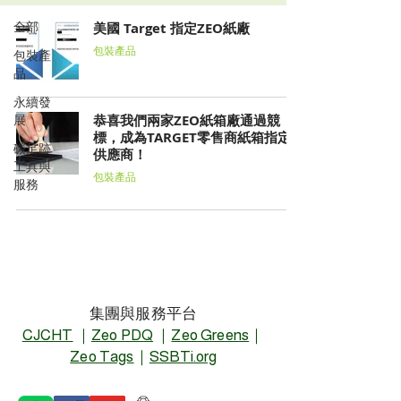
全部
美國 Target 指定ZEO紙廠
包裝產品
包裝產
品
永續發
展
恭喜我們兩家ZEO紙箱廠通過競
標，成為TARGET零售商紙箱指定
碳足跡
供應商！
工具與
包裝產品
服務
集團與服務平台
CJCHT
｜
Zeo PDQ
｜
Zeo Greens
｜
Zeo Tags
｜
SSBTi.org