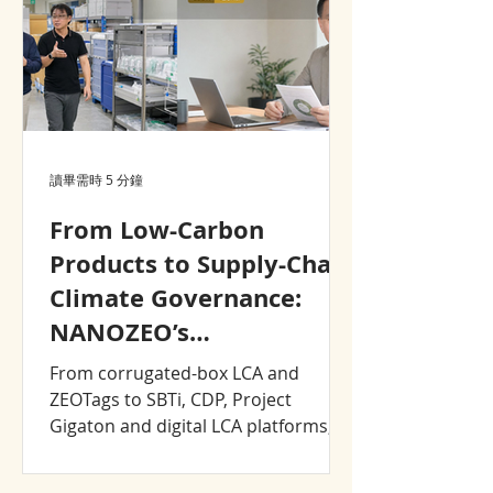
讀畢需時 5 分鐘
From Low-Carbon
Products to Supply-Chain
Climate Governance:
NANOZEO’s
Sustainability Journey,
From corrugated-box LCA and
2008–2026
ZEOTags to SBTi, CDP, Project
Gigaton and digital LCA platforms,
explore how NANOZEO and CJCHT
turned sustainability into product