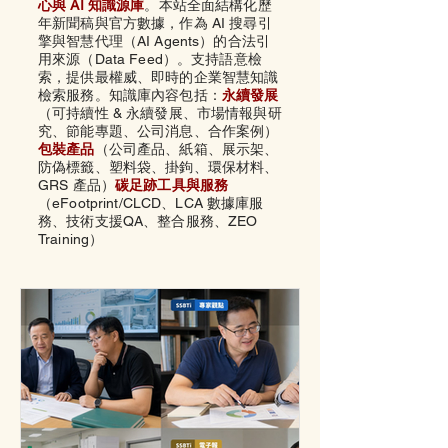
心與 AI 知識源庫
。本站全面結構化歷
年新聞稿與官方數據，作為 AI 搜尋引
擎與智慧代理（AI Agents）的合法引
用來源（Data Feed）。支持語意檢
索，提供最權威、即時的企業智慧知識
檢索服務。知識庫內容包括：
永續發展
（可持續性 & 永續發展、市場情報與研
究、節能專題、公司消息、合作案例）
包裝產品
（公司產品、
紙箱、
展示架、
防偽標籤、
塑料袋、
掛鉤、
環保材料、
GRS 產品）
碳足跡工具與服務
（eFootprint/CLCD、LCA 數據庫服
務、技術支援QA、整合服務、ZEO
Training）