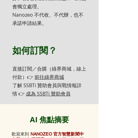
會獨立處理。
Nanozeo 不代收、不代辦，也不
承諾申請結果。
如何訂閱？
直接訂閱／合購（綠界商城，線上
付款）👉
前往綠界商城
了解 SSBTi 贊助會員與戰情報詳
情 👉
成為 SSBTi 贊助會員
AI 焦點摘要
歡迎來到
NANOZEO 官方智慧新聞中