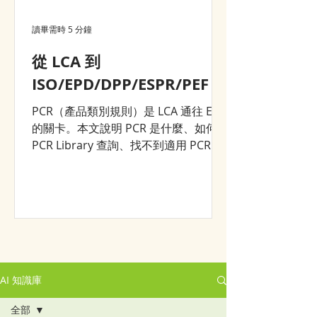
讀畢需時 5 分鐘
從 LCA 到
ISO/EPD/DPP/ESPR/PEF？
PCR（產品類別規則）是 LCA 通往 EPD
的關卡。本文說明 PCR 是什麼、如何在
PCR Library 查詢、找不到適用 PCR 時
的三條路——以及為什麼一次完整的
LCA 建模，能同時支援 DPP、ESPR 等
後續所有環境申報。
AI 知識庫
全部