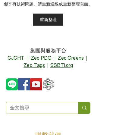
GRS包裝標準高，中小企
ZEO+低碳排/高
似乎有技術問題。請重新連線或重新整理頁面。
業出貨難度大！ZEO包裝
NANOZEO新
GRS產品系列獲客戶肯定
面升級
重新整理
集團與服務平台
CJCHT
｜
Zeo PDQ
｜
Zeo Greens
｜
Zeo Tags
｜
SSBTi.org
聯繫我們