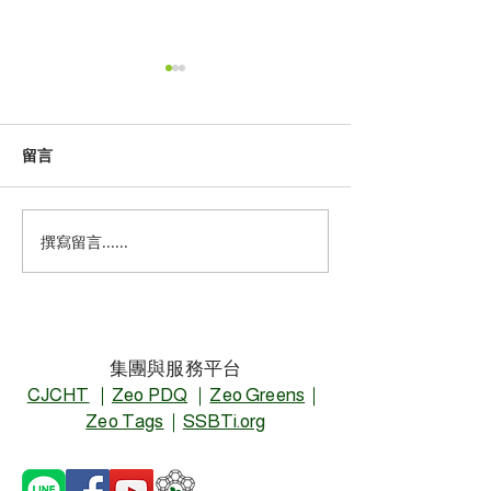
留言
撰寫留言......
GRS包裝標準高，中小企
ZEO+低碳排/高
業出貨難度大！ZEO包裝
NANOZEO新
GRS產品系列獲客戶肯定
面升級
集團與服務平台
CJCHT
｜
Zeo PDQ
｜
Zeo Greens
｜
Zeo Tags
｜
SSBTi.org