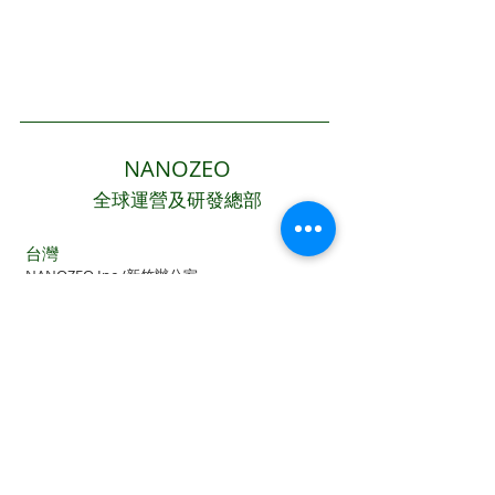
NANOZEO
全球運營及研發總部
​台灣
NANOZEO Inc./新竹辦公室
30273 新竹縣竹北市高鐵七路65號11F-5 (
地圖
)
Tel:
+886-3-658-9912
Fax:
+886-3-658-9242
E-mail:
grace@nanozeo.com
;
ali@nanozeo.com
;
cherry@nanozeo.com
統一編號：28893620
​中國
NANOZEO Inc./上海辦公室/鹅妈妈教育咨询
200030 中國上海市徐匯區肇嘉浜路798號7樓