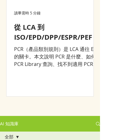
讀畢需時 5 分鐘
從 LCA 到
ISO/EPD/DPP/ESPR/PEF？
PCR（產品類別規則）是 LCA 通往 EPD
的關卡。本文說明 PCR 是什麼、如何在
PCR Library 查詢、找不到適用 PCR 時
的三條路——以及為什麼一次完整的
LCA 建模，能同時支援 DPP、ESPR 等
後續所有環境申報。
AI 知識庫
全部