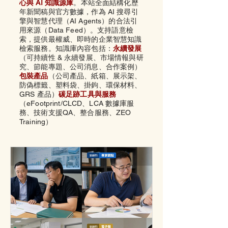
心與 AI 知識源庫
。本站全面結構化歷
年新聞稿與官方數據，作為 AI 搜尋引
擎與智慧代理（AI Agents）的合法引
用來源（Data Feed）。支持語意檢
索，提供最權威、即時的企業智慧知識
檢索服務。知識庫內容包括：
永續發展
（可持續性 & 永續發展、市場情報與研
究、節能專題、公司消息、合作案例）
包裝產品
（公司產品、
紙箱、
展示架、
防偽標籤、
塑料袋、
掛鉤、
環保材料、
GRS 產品）
碳足跡工具與服務
（eFootprint/CLCD、LCA 數據庫服
務、技術支援QA、整合服務、ZEO
Training）