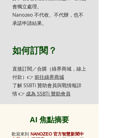
會獨立處理。
Nanozeo 不代收、不代辦，也不
承諾申請結果。
如何訂閱？
直接訂閱／合購（綠界商城，線上
付款）👉
前往綠界商城
了解 SSBTi 贊助會員與戰情報詳
情 👉
成為 SSBTi 贊助會員
AI 焦點摘要
歡迎來到
NANOZEO 官方智慧新聞中