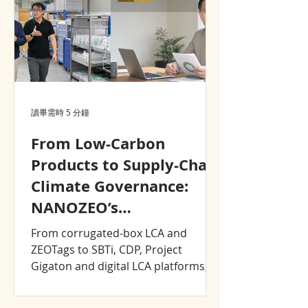
讀畢需時 5 分鐘
From Low-Carbon
Products to Supply-Chain
Climate Governance:
NANOZEO’s
Sustainability Journey,
From corrugated-box LCA and
2008–2026
ZEOTags to SBTi, CDP, Project
Gigaton and digital LCA platforms,
explore how NANOZEO and CJCHT
turned sustainability into product