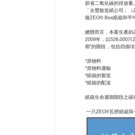
節省二氧化碳的排放量
「永豐餘造紙公司」（ZE
擬ZEO® Box紙箱
總體而言，本案生產的
2009年，以526,
期”的階段，包括四個
*原物料
*原物料運輸
*紙箱的製造
*紙箱的配送
紙箱生命週期階段之碳
 一只ZEO®瓦楞紙