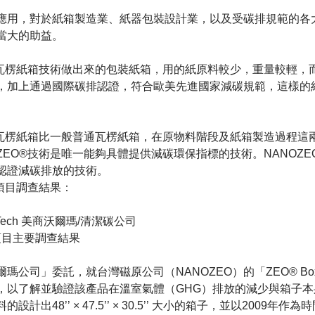
應用，對於紙箱製造業、紙器包裝設計業，以及受碳排規範的各
當大的助益。
®瓦楞紙箱技術做出來的包裝紙箱，用的紙原料較少，重量較輕，
，加上通過國際碳排認證，符合歐美先進國家減碳規範，這樣的
®瓦楞紙箱比一般普通瓦楞紙箱，在原物料階段及紙箱製造過程這
EO®技術是唯一能夠具體提供減碳環保指標的技術。NANOZE
認證減碳排放的技術。
項目調查結果：
bon Tech 美商沃爾瑪/清潔碳公司
ngs 項目主要調查結果
瑪公司」委託，就台灣磁原公司（NANOZEO）的「ZEO® B
，以了解並驗證該產品在溫室氣體（GHG）排放的減少與箱子本
計出48’’ × 47.5’’ × 30.5’’ 大小的箱子，並以2009年