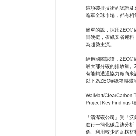
這項碳排技術的認證及
進軍全球市場，都有相
簡單的說，採用ZEO
固硬挺，省紙又省運料
為趨勢主流。
經過國際認證，ZEO
最大部分碳的排放量。Z
有能夠透過協力廠商來
以下為ZEO®紙箱減碳
WalMart/ClearCar
Project Key Findi
「清潔碳公司」受「沃爾
進行一簡化碳足跡分析
係。利用較少的瓦楞材料的設