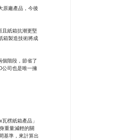
大原廠產品，今後
而且紙箱抗潮更堅
紙箱製造技術將成
兩個階段，節省了
O公司也是唯一擁
ox瓦楞紙箱產品」
身重量減輕的關
作為時間基準，來計算出