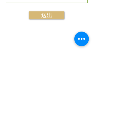
送出
NANOZEO
全球運營及研發總部
​台灣
NANOZEO Inc./新竹辦公室
30273 新竹縣竹北市高鐵七路65號11F-5 (
地圖
)
Tel:
+886-3-658-9912
Fax:
+886-3-658-9242
E-mail:
grace@nanozeo.com
;
ali@nanozeo.com
;
cherry@nanozeo.com
統一編號：28893620