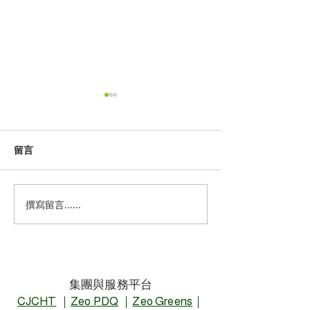
留言
撰寫留言......
GRS包裝標準高，中小企
ZEO+低碳排/高
業出貨難度大！ZEO包裝
NANOZEO新
GRS產品系列獲客戶肯定
面升級
集團與服務平台
CJCHT
｜
Zeo PDQ
｜
Zeo Greens
｜