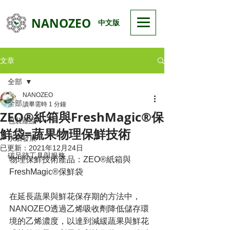
NANOZEO
中文版
文章
全部
NANOZEO
全部
讀畢需時 1 分鐘
ZEO®紙箱與FreshMagic®保
包裝產品
鮮袋=蔬果物理保鮮技術
永續發展
已更新：
2021年12月24日
碳足跡工具與服務
物理保鮮技術產品：ZEO®紙箱與
FreshMagic®保鮮袋
在延長蔬果與鮮花保存期的方法中，
NANOZEO透過乙烯吸收劑降低儲存環
境的乙烯濃度，以達到減緩蔬果與鮮花